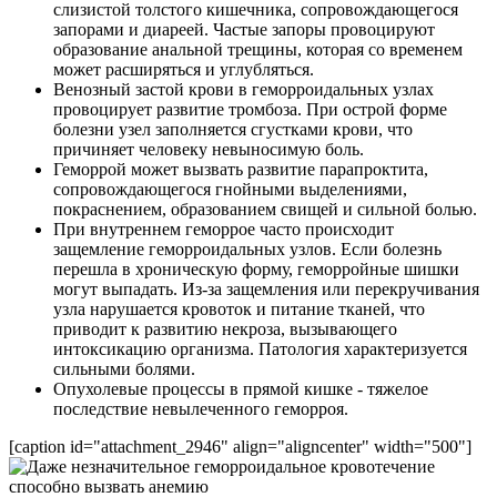
слизистой толстого кишечника, сопровождающегося
запорами и диареей. Частые запоры провоцируют
образование анальной трещины, которая со временем
может расширяться и углубляться.
Венозный застой крови в геморроидальных узлах
провоцирует развитие тромбоза. При острой форме
болезни узел заполняется сгустками крови, что
причиняет человеку невыносимую боль.
Геморрой может вызвать развитие парапроктита,
сопровождающегося гнойными выделениями,
покраснением, образованием свищей и сильной болью.
При внутреннем геморрое часто происходит
защемление геморроидальных узлов. Если болезнь
перешла в хроническую форму, геморройные шишки
могут выпадать. Из-за защемления или перекручивания
узла нарушается кровоток и питание тканей, что
приводит к развитию некроза, вызывающего
интоксикацию организма. Патология характеризуется
сильными болями.
Опухолевые процессы в прямой кишке - тяжелое
последствие невылеченного геморроя.
[caption id="attachment_2946" align="aligncenter" width="500"]