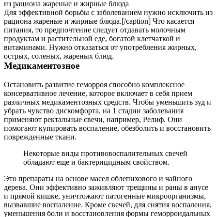
Для эффективной борьбы с заболеванием нужно исключить из
рациона жареные и жирные блюда.[/caption] Что касается
питания, то предпочтение следует отдавать молочным
продуктам и растительной еде, богатой клетчаткой и
витаминами. Нужно отказаться от употребления жирных,
острых, соленых, жареных блюд.
Медикаментозное
Остановить развитие геморроя способно комплексное
консервативное лечение, которое включает в себя прием
различных медикаментозных средств. Чтобы уменьшить зуд и
убрать чувство дискомфорта, на 1 стадии заболевания
применяют ректальные свечи, например, Релиф. Они
помогают купировать воспаление, обезболить и восстановить
поврежденные ткани.
Некоторые виды противовоспалительных свечей
обладают еще и бактерицидным свойством.
Это препараты на основе масел облепихового и чайного
дерева. Они эффективно заживляют трещины и раны в анусе
и прямой кишке, уничтожают патогенные микроорганизмы,
вызвавшие воспаление. Кроме свечей, для снятия воспаления,
уменьшения боли и восстановления формы геморроидальных