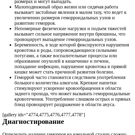
размерах и могут выпадать.
Малоподвижный образ жизни или сидячая работа
вызывает застойные явления в малом тазу, что ведет к
увеличению размеров геморроидальных узлов и
развитию геморроя.
Непомерные физические нагрузки и подъем тяжестей
вызывает сильное напряжение внутри брюшины, что
провоцирует выпадение геморроидальных узлов.
Беременность, в ходе которой фиксируются нарушения
кровотока и роды, сопровождающиеся сильными
потугами, а также воспалительные процессы или
образование опухолей в кишечнике и печени,
попадание инфекции, нарушение кровотока в прямой
кишке может стать причиной развития болезни.
Геморрой часто становится следствием употребления
большого количества алкоголя. Крепкие напитки
стимулируют ускорение кровообращения в области
заднего прохода, что может вызывать геморроидальные
кровотечения. Употребление слишком острых и пряных
блюд провоцирует раздражение в области ануса.
[gallery ids="4774,4775,4776,4777,4778"]
Диагностирование
Определить наличие геморроя на начальной стадии сложно,