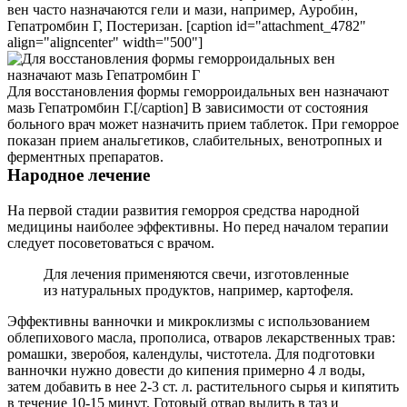
вен часто назначаются гели и мази, например, Ауробин,
Гепатромбин Г, Постеризан. [caption id="attachment_4782"
align="aligncenter" width="500"]
Для восстановления формы геморроидальных вен назначают
мазь Гепатромбин Г.[/caption] В зависимости от состояния
больного врач может назначить прием таблеток. При геморрое
показан прием анальгетиков, слабительных, венотропных и
ферментных препаратов.
Народное лечение
На первой стадии развития геморроя средства народной
медицины наиболее эффективны. Но перед началом терапии
следует посоветоваться с врачом.
Для лечения применяются свечи, изготовленные
из натуральных продуктов, например, картофеля.
Эффективны ванночки и микроклизмы с использованием
облепихового масла, прополиса, отваров лекарственных трав:
ромашки, зверобоя, календулы, чистотела. Для подготовки
ванночки нужно довести до кипения примерно 4 л воды,
затем добавить в нее 2-3 ст. л. растительного сырья и кипятить
в течение 10-15 минут. Готовый отвар вылить в таз и