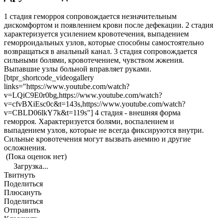
1 стадия геморроя сопровождается незначительным
дискомфортом и появлением крови после дефекации. 2 стадия
характеризуется усилением кровотечения, выпадением
геморроидальных узлов, которые способны самостоятельно
возвращаться в анальный канал. 3 стадия сопровождается
сильными болями, кровотечением, чувством жжения.
Выпавшие узлы больной вправляет руками.
[btpr_shortcode_videogallery
links="https://www.youtube.com/watch?
v=LQiC9E0r0bg,https://www.youtube.com/watch?
v=cfvBXiEsc0c&t=143s,https://www.youtube.com/watch?
v=CBLD06lkY7k&t=119s"] 4 стадия - внешняя форма
геморроя. Характеризуется болями, воспалением и
выпадением узлов, которые не всегда фиксируются внутри.
Сильные кровотечения могут вызвать анемию и другие
осложнения.
(Пока оценок нет)
Загрузка...
Твитнуть
Поделиться
Плюсануть
Поделиться
Отправить