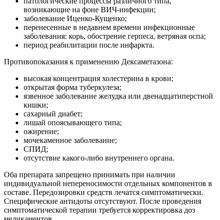
патологические процессы различного типа,
возникающие на фоне ВИЧ-инфекции;
заболевание Иценко-Кущенко;
перенесенные в недавнем времени инфекционные
заболевания: корь, обострение герпеса, ветряная оспа;
период реабилитации после инфаркта.
Противопоказания к применению Дексаметазона:
высокая концентрация холестерина в крови;
открытая форма туберкулеза;
язвенное заболевание желудка или двенадцатиперстной
кишки;
сахарный диабет;
лишай опоясывающего типа;
ожирение;
мочекаменное заболевание;
СПИД;
отсутствие какого-либо внутреннего органа.
Оба препарата запрещено принимать при наличии
индивидуальной непереносимости отдельных компонентов в
составе. Передозировки средств лечатся симптоматически.
Специфические антидоты отсутствуют. После проведения
симптоматической терапии требуется корректировка доз
медикаментов.