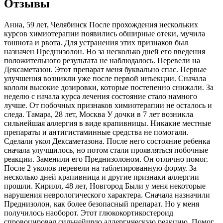
Отзывы
Анна, 59 лет, Челябинск После прохождения нескольких
курсов химиотерапии появились обширные отеки, мучила
тошнота и рвота. Для устранения этих признаков был
назначен Преднизолон. Но за несколько дней его введения
положительного результата не наблюдалось. Перевели на
Дексаметазон. Этот препарат меня буквально спас. Первые
улучшения возникли уже после первой инъекции. Сначала
кололи высокие дозировки, которые постепенно снижали. За
неделю с начала курса лечения состояние стало намного
лучше. От побочных признаков химиотерапии не осталось и
следа. Тамара, 28 лет, Москва У дочки в 7 лет возникла
сильнейшая аллергия в виде крапивницы. Никакие местные
препараты и антигистаминные средства не помогали.
Сделали укол Дексаметазона. После него состояние ребенка
сначала улучшилось, но потом стали проявляться побочные
реакции. Заменили его Преднизолоном. Он отлично помог.
После 2 уколов перевели на таблетированную форму. За
несколько дней крапивница и другие признаки аллергии
прошли. Кирилл, 48 лет, Новгород Были у меня некоторые
нарушения неврологического характера. Сначала назначили
Преднизолон, как более безопасный препарат. Но у меня
получилось наоборот. Этот глюкокортикостероид
спровоцировал сильнейшую аллергическую реакцию. Помог