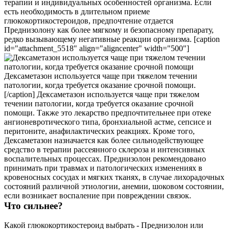
терапии и индивидуальных особенностей организма. Если
есть необходимость в длительном приеме
глюкокортикостероидов, предпочтение отдается
Преднизолону как более мягкому и безопасному препарату,
редко вызывающему негативные реакции организма. [caption
id="attachment_5518" align="aligncenter" width="500"]
Дексаметазон используется чаще при тяжелом течении
патологии, когда требуется оказание срочной помощи.
[/caption] Дексаметазон используется чаще при тяжелом
течении патологии, когда требуется оказание срочной
помощи. Также это лекарство предпочтительнее при отеке
ангионевротического типа, бронхиальной астме, сепсисе и
перитоните, анафилактических реакциях. Кроме того,
Дексаметазон назначается как более сильнодействующее
средство в терапии рассеянного склероза и интенсивных
воспалительных процессах. Преднизолон рекомендовано
принимать при травмах и патологических изменениях в
кровеносных сосудах и мягких тканях, в случае лихорадочных
состояний различной этиологии, анемии, шоковом состоянии,
если возникает воспаление при повреждении связок.
Что сильнее?
Какой глюкокортикостероид выбрать - Преднизолон или