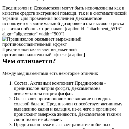
Преднизолон и Дексаметазон могут быть использованы как в
качестве средств экстренной помощи, так и в систематической
терапии. Для проведения последней Дексаметазон
используется в минимальной дозировке из-за высокого риска
развития побочных признаков. [caption id="attachment_5516"
align="aligncenter" width="500"]
Преднизолон оказывает выраженный
противовоспалительный эффект.[/caption]
Чем отличается?
Между медикаментами есть некоторые отличия:
Состав. Активный компонент Преднизолона -
преднизолон натрия фосфат, Дексаметазона -
дексаметазона натрия фосфат.
Оказывают противоположное влияние на водно-
солевой баланс. Преднизолон способствует активному
выведению калия и кальция, из-за чего в организме
происходит задержка жидкости. Дексаметазон такими
свойствами не обладает.
Преднизолон реже вызывает развитие побочных