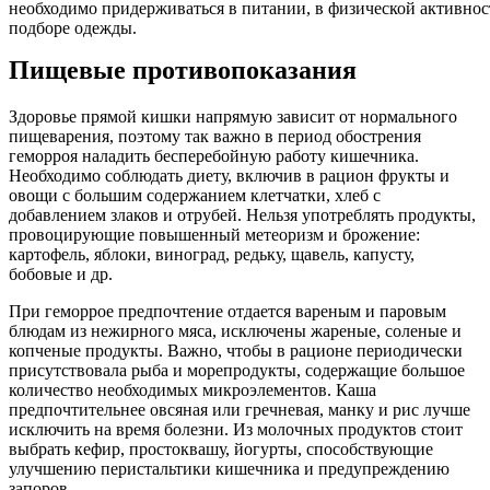
необходимо придерживаться в питании, в физической активнос
подборе одежды.
Пищевые противопоказания
Здоровье прямой кишки напрямую зависит от нормального
пищеварения, поэтому так важно в период обострения
геморроя наладить бесперебойную работу кишечника.
Необходимо соблюдать диету, включив в рацион фрукты и
овощи с большим содержанием клетчатки, хлеб с
добавлением злаков и отрубей. Нельзя употреблять продукты,
провоцирующие повышенный метеоризм и брожение:
картофель, яблоки, виноград, редьку, щавель, капусту,
бобовые и др.
При геморрое предпочтение отдается вареным и паровым
блюдам из нежирного мяса, исключены жареные, соленые и
копченые продукты. Важно, чтобы в рационе периодически
присутствовала рыба и морепродукты, содержащие большое
количество необходимых микроэлементов. Каша
предпочтительнее овсяная или гречневая, манку и рис лучше
исключить на время болезни. Из молочных продуктов стоит
выбрать кефир, простоквашу, йогурты, способствующие
улучшению перистальтики кишечника и предупреждению
запоров.