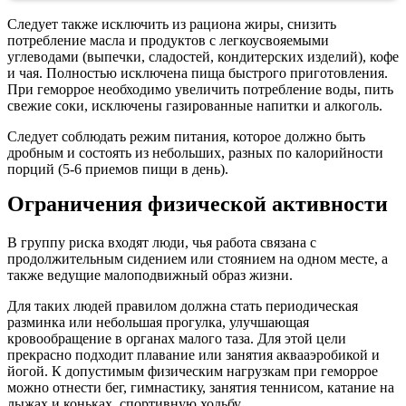
Следует также исключить из рациона жиры, снизить
потребление масла и продуктов с легкоусвояемыми
углеводами (выпечки, сладостей, кондитерских изделий), кофе
и чая. Полностью исключена пища быстрого приготовления.
При геморрое необходимо увеличить потребление воды, пить
свежие соки, исключены газированные напитки и алкоголь.
Следует соблюдать режим питания, которое должно быть
дробным и состоять из небольших, разных по калорийности
порций (5-6 приемов пищи в день).
Ограничения физической активности
В группу риска входят люди, чья работа связана с
продолжительным сидением или стоянием на одном месте, а
также ведущие малоподвижный образ жизни.
Для таких людей правилом должна стать периодическая
разминка или небольшая прогулка, улучшающая
кровообращение в органах малого таза. Для этой цели
прекрасно подходит плавание или занятия аквааэробикой и
йогой. К допустимым физическим нагрузкам при геморрое
можно отнести бег, гимнастику, занятия теннисом, катание на
лыжах и коньках, спортивную ходьбу.