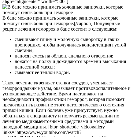
align="aligncenter" width="500"]
В бане можно принимать холодные ванночки, которые
помогут снять боль при геморрое.[/caption] Популярный
рецепт лечения геморроя в бане состоит в следующем:
смешивают глину и молочную сыворотку в таких
пропорциях, чтобы получилась консистенция густой
сметаны;
наносят смесь на область анального отверстия;
ложатся на полку и дожидаются времени высыхания
нанесенной массы;
смывают ее теплой водой.
Такое лечение укрепляет стенки сосудов, уменьшает
геморроидальные узлы, оказывает противовоспалительное и
успокаивающее действие. Врачи настаивают на
необходимости профилактики геморроя, которая поможет
предотвратить развитие этого патологического состояния
прямой кишки. Если болезнь уже присутствует, нужно
обратиться к специалисту и получить рекомендации по
лечению медикаментозными средствами и методами
народной медицины. [btpr_shortcode_videogallery
links="https://www.youtube.com/watch?