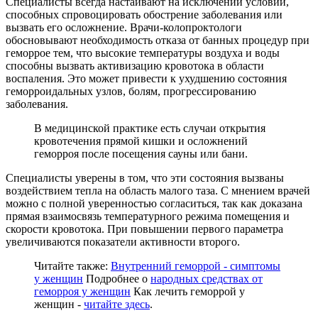
Специалисты всегда настаивают на исключении условий,
способных спровоцировать обострение заболевания или
вызвать его осложнение. Врачи-колопроктологи
обосновывают необходимость отказа от банных процедур при
геморрое тем, что высокие температуры воздуха и воды
способны вызвать активизацию кровотока в области
воспаления. Это может привести к ухудшению состояния
геморроидальных узлов, болям, прогрессированию
заболевания.
В медицинской практике есть случаи открытия
кровотечения прямой кишки и осложнений
геморроя после посещения сауны или бани.
Специалисты уверены в том, что эти состояния вызваны
воздействием тепла на область малого таза. С мнением врачей
можно с полной уверенностью согласиться, так как доказана
прямая взаимосвязь температурного режима помещения и
скорости кровотока. При повышении первого параметра
увеличиваются показатели активности второго.
Читайте также:
В
нутренний геморрой - симптомы
у женщин
Подробнее о
народных средствах от
геморроя у женщин
Как лечить геморрой у
женщин
-
читайте здесь
.