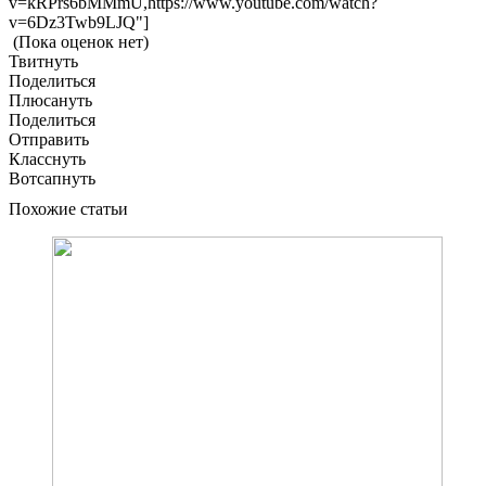
v=kRPrs6bMMmU,https://www.youtube.com/watch?
v=6Dz3Twb9LJQ"]
(Пока оценок нет)
Твитнуть
Поделиться
Плюсануть
Поделиться
Отправить
Класснуть
Вотсапнуть
Похожие статьи