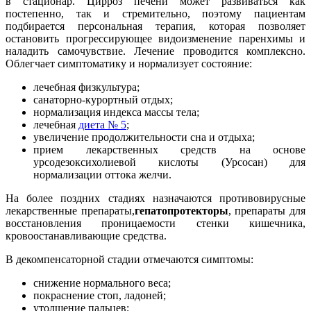
в стационар. Цирроз печени может развиваться как
постепенно, так и стремительно, поэтому пациентам
подбирается персональная терапия, которая позволяет
остановить прогрессирующее видоизменение паренхимы и
наладить самочувствие. Лечение проводится комплексно.
Облегчает симптоматику и нормализует состояние:
лечебная физкультура;
санаторно-курортный отдых;
нормализация индекса массы тела;
лечебная
диета № 5
;
увеличение продолжительности сна и отдыха;
прием лекарственных средств на основе
урсодезоксихолиевой кислоты (Урсосан) для
нормализации оттока желчи.
На более поздних стадиях назначаются противовирусные
лекарственные препараты,
гепатопротекторы
, препараты для
восстановления проницаемости стенки кишечника,
кровоостанавливающие средства.
В декомпенсаторной стадии отмечаются симптомы:
снижение нормального веса;
покраснение стоп, ладоней;
утолщение пальцев;