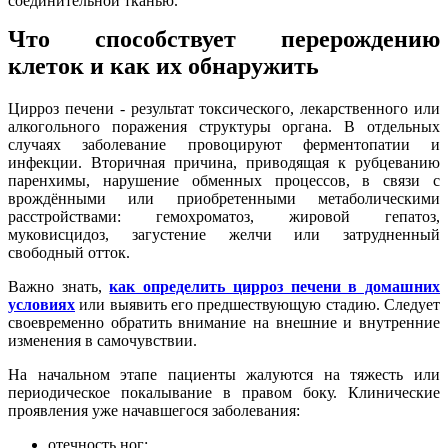
соединительной тканью.
Что способствует перерождению
клеток и как их обнаружить
Цирроз печени - результат токсического, лекарственного или
алкогольного поражения структуры органа. В отдельных
случаях заболевание провоцируют ферментопатии и
инфекции. Вторичная причина, приводящая к рубцеванию
паренхимы, нарушение обменных процессов, в связи с
врождёнными или приобретенными метаболическими
расстройствами: гемохроматоз, жировой гепатоз,
муковисцидоз, загустение желчи или затрудненный
свободный отток.
Важно знать,
как определить цирроз печени в домашних
условиях
или выявить его предшествующую стадию. Следует
своевременно обратить внимание на внешние и внутренние
изменения в самочувствии.
На начальном этапе пациенты жалуются на тяжесть или
периодическое покалывание в правом боку. Клинические
проявления уже начавшегося заболевания:
отечность ног;