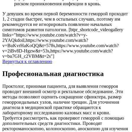
риском проникновения инфекции в кровь.
У девушек во время первой беременности геморрой проходит
1, 2 стадии быстрее, чем в остальных случаях, поэтому им
рекомендуется не игнорировать появление начальных
симптомов развития патологии. [btpr_shortcode_videogallery
links="https://www.youtube.com/watch?v=y-
2YAQkdoiI,https://www.youtube.com/watch?
v=BuKvrHaKoQQ&t=578s,https://www.youtube.com/watch?
v=2iBv8D-Hgzw&t=53s,https://www.youtube.com/watch?
v=bu7GH_c2VBM&t=2s"]
Вернуться к оглавлению
Професиональная диагностика
Проктолог, принимая пациента, для выявления геморроя
проводит внешний осмотр и ректальное обследование. Эти
методы позволяют оценить сокращение сфинктера, размер
геморроидальных узлов, наличие трещин. Для уточнения
диагноза в медицинской практике обращаются к
лабораторному исследованию каловых масс и крови.
Требуется рассмотреть, как проверяют геморрой с помощью
дополнительных средств диагностики. Проводят
ректороманоскопию, колоноскопию, аноскопию для изучения