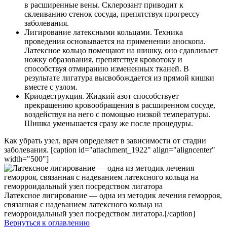
в расширенные вены. Склерозант приводит к
склеиванию стенок сосуда, препятствуя прогрессу
заболевания.
Лигирование латексными кольцами. Техника
проведения основывается на применении аноскопа.
Латексное кольцо помещают на шишку, оно сдавливает
ножку образования, препятствуя кровотоку и
способствуя отмиранию измененных тканей. В
результате лигатура высвобождается из прямой кишки
вместе с узлом.
Криодеструкция. Жидкий азот способствует
прекращению кровообращения в расширенном сосуде,
воздействуя на него с помощью низкой температуры.
Шишка уменьшается сразу же после процедуры.
Как убрать узел, врач определяет в зависимости от стадии
заболевания. [caption id="attachment_1922" align="aligncenter"
width="500"]
Латексное лигирование — одна из методик лечения геморроя,
связанная с надеванием латексного кольца на
геморроидальный узел посредством лигатора.[/caption]
Вернуться к оглавлению