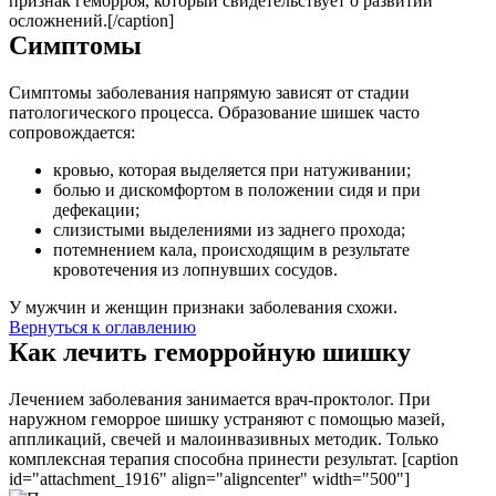
признак геморроя, который свидетельствует о развитии
осложнений.[/caption]
Симптомы
Симптомы заболевания напрямую зависят от стадии
патологического процесса. Образование шишек часто
сопровождается:
кровью, которая выделяется при натуживании;
болью и дискомфортом в положении сидя и при
дефекации;
слизистыми выделениями из заднего прохода;
потемнением кала, происходящим в результате
кровотечения из лопнувших сосудов.
У мужчин и женщин признаки заболевания схожи.
Вернуться к оглавлению
Как лечить геморройную шишку
Лечением заболевания занимается врач-проктолог. При
наружном геморрое шишку устраняют с помощью мазей,
аппликаций, свечей и малоинвазивных методик. Только
комплексная терапия способна принести результат. [caption
id="attachment_1916" align="aligncenter" width="500"]