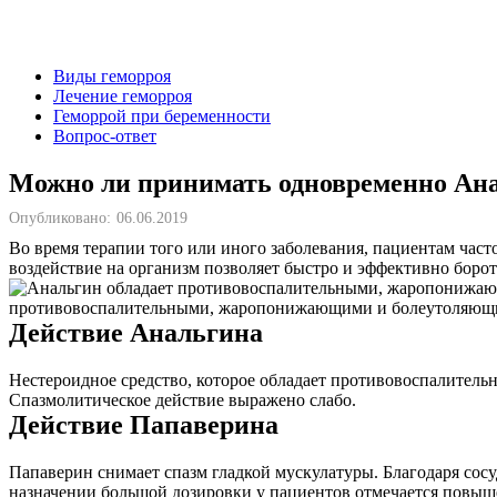
Виды геморроя
Лечение геморроя
Геморрой при беременности
Вопрос-ответ
Можно ли принимать одновременно Ан
Опубликовано:
06.06.2019
Во время терапии того или иного заболевания, пациентам час
воздействие на организм позволяет быстро и эффективно бороться
противовоспалительными, жаропонижающими и болеутоляющими
Действие Анальгина
Нестероидное средство, которое обладает противовоспалител
Спазмолитическое действие выражено слабо.
Действие Папаверина
Папаверин снимает спазм гладкой мускулатуры. Благодаря со
назначении большой дозировки у пациентов отмечается повыш