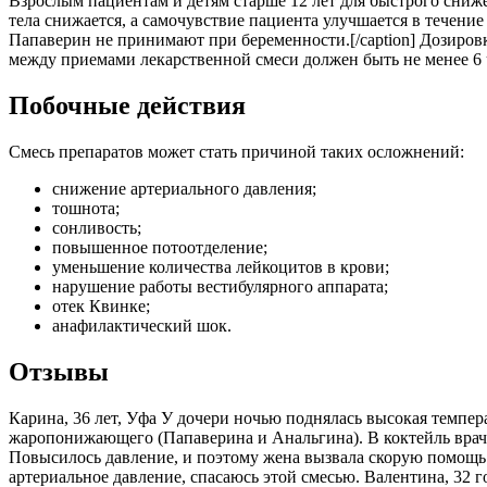
Взрослым пациентам и детям старше 12 лет для быстрого сниже
тела снижается, а самочувствие пациента улучшается в течение 15
Папаверин не принимают при беременности.[/caption] Дозировк
между приемами лекарственной смеси должен быть не менее 6 
Побочные действия
Смесь препаратов может стать причиной таких осложнений:
снижение артериального давления;
тошнота;
сонливость;
повышенное потоотделение;
уменьшение количества лейкоцитов в крови;
нарушение работы вестибулярного аппарата;
отек Квинке;
анафилактический шок.
Отзывы
Карина, 36 лет, Уфа У дочери ночью поднялась высокая темпер
жаропонижающего (Папаверина и Анальгина). В коктейль врач 
Повысилось давление, и поэтому жена вызвала скорую помощь.
артериальное давление, спасаюсь этой смесью. Валентина, 32 