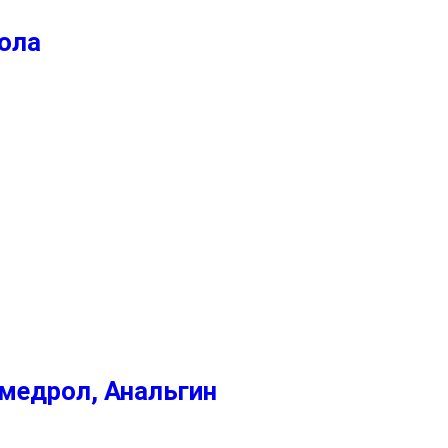
ола
медрол, Анальгин