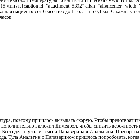
ния высокой температуры готовится литическая смесь из 1 мл А
 минут. [caption id="attachment_5392" align="aligncenter" width=
а для пациентов от 6 месяцев до 1 года - по 0,1 мл. С каждым 
часов.
атура, поэтому пришлось вызывать скорую. Чтобы предотвратить
дополнительно включил Димедрол, чтобы снизить вероятность ра
 Был сделан укол из смеси Папаверина и Анальгина. Препараты 
года, Тула Анальгин с Папаверином пришлось попробовать, когд