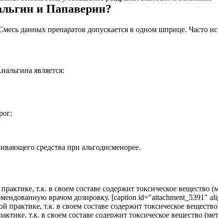
альгин и Папаверин?
месь данных препаратов допускается в одном шприце. Часто ис
нальгина является:
рог;
ивающего средства при альгодисменорее.
практике, т.к. в своем составе содержит токсическое вещество 
ндованную врачом дозировку. [caption id="attachment_5391" alig
ктике, т.к. в своем составе содержит токсическое вещество (мет