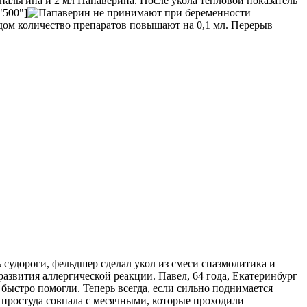
нальгина и 2 мл Папаверина. После укола тепловой показатель
"500"]
годом количество препаратов повышают на 0,1 мл. Перерыв
 судороги, фельдшер сделал укол из смеси спазмолитика и
звития аллергической реакции. Павел, 64 года, Екатеринбург
быстро помогли. Теперь всегда, если сильно поднимается
а простуда совпала с месячными, которые проходили