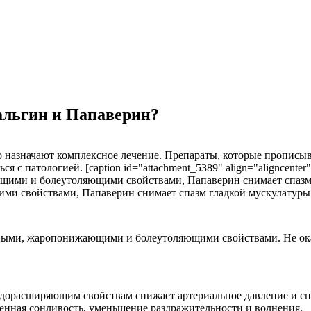
альгин и Папаверин?
то назначают комплексное лечение. Препараты, которые прописы
 с патологией. [caption id="attachment_5389" align="aligncenter
 свойствами, Папаверин снимает спазм гладкой мускулатуры.[
ьными, жаропонижающими и болеутоляющими свойствами. Не ока
судорасширяющим свойствам снижает артериальное давление и 
енная сонливость, уменьшение раздражительности и волнения.